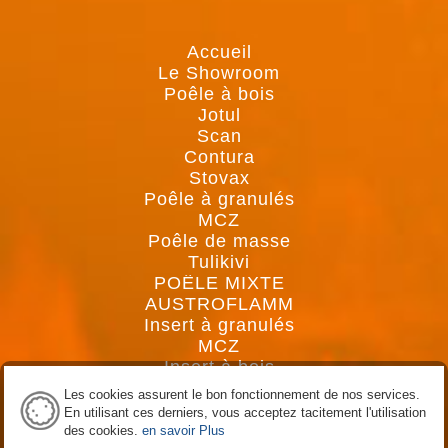
Accueil
Le Showroom
Poêle à bois
Jotul
Scan
Contura
Stovax
Poêle à granulés
MCZ
Poêle de masse
Tulikivi
POÊLE MIXTE
AUSTROFLAMM
Insert à granulés
MCZ
Insert à bois
Jotul
Les cookies assurent le bon fonctionnement de nos services.
Contura
En utilisant ces derniers, vous acceptez tacitement l'utilisation
Scan
des cookies.
en savoir Plus