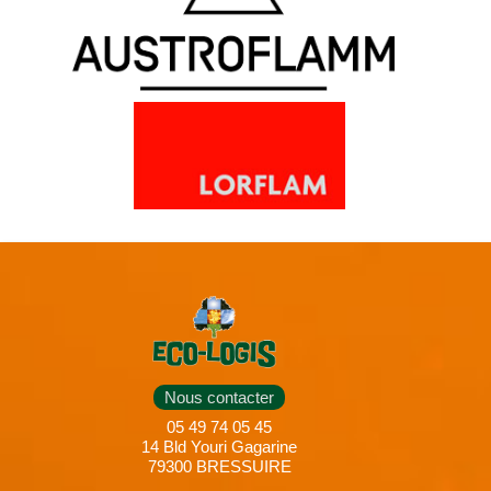
Nous contacter
05 49 74 05 45
14 Bld Youri Gagarine
79300 BRESSUIRE