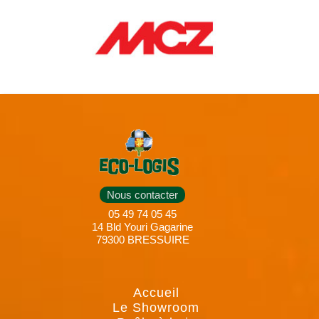
Nous contacter
05 49 74 05 45
14 Bld Youri Gagarine
79300 BRESSUIRE
Accueil
Le Showroom