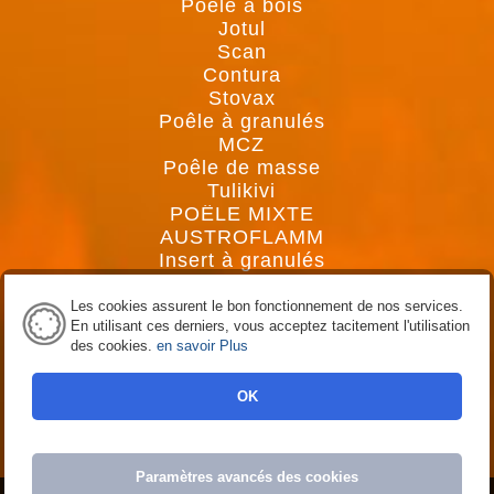
Poêle à bois
Jotul
Scan
Contura
Stovax
Poêle à granulés
MCZ
Poêle de masse
Tulikivi
POÊLE MIXTE
AUSTROFLAMM
Insert à granulés
MCZ
Insert à bois
Les cookies assurent le bon fonctionnement de nos services.
En utilisant ces derniers, vous acceptez tacitement l'utilisation
Jotul
des cookies.
en savoir Plus
Contura
Scan
Lorflam
OK
Stovax
Création Créaprime
Paramètres avancés des cookies
Accueil