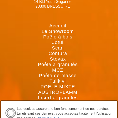
14 Bld Youri Gagarine
79300 BRESSUIRE
Accueil
Le Showroom
Poêle à bois
Jotul
Scan
Contura
Stovax
Poêle à granulés
MCZ
Poêle de masse
Tulikivi
POÊLE MIXTE
AUSTROFLAMM
Insert à granulés
MCZ
Insert à bois
Les cookies assurent le bon fonctionnement de nos services.
Jotul
En utilisant ces derniers, vous acceptez tacitement l'utilisation